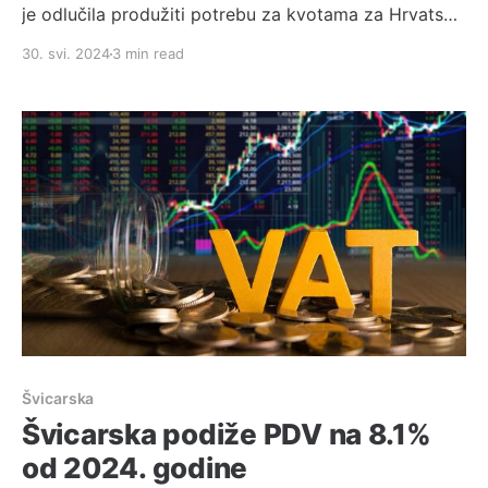
je odlučila produžiti potrebu za kvotama za Hrvatske
državljane i na 2024. godinu. Za ovu godinu
30. svi. 2024
3 min read
dostupno je: * 1204 novih “B” (petogodišnjih) dozvola
* 1053 novih “L” (jednogodišnjih) dozvola Prije nego
što pogledamo mjesečne podatke, bitno je znati da
se kvote dijele na
Švicarska
Švicarska podiže PDV na 8.1%
od 2024. godine