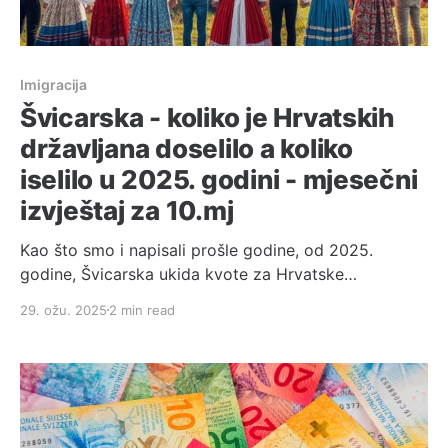
Imigracija
Švicarska - koliko je Hrvatskih
državljana doselilo a koliko
iselilo u 2025. godini - mjesečni
izvještaj za 10.mj
Kao što smo i napisali prošle godine, od 2025.
godine, Švicarska ukida kvote za Hrvatske
državljanje i potpuno otvara tržište rada. Švicarska
29. ožu. 2025
2 min read
ukida kvote za Hrvatske državljane od 2025.
godine!Federal Council lifts quotas for Croatian
nationals in 2025Current information from the
Federal Administration. All press releases from the
Federal