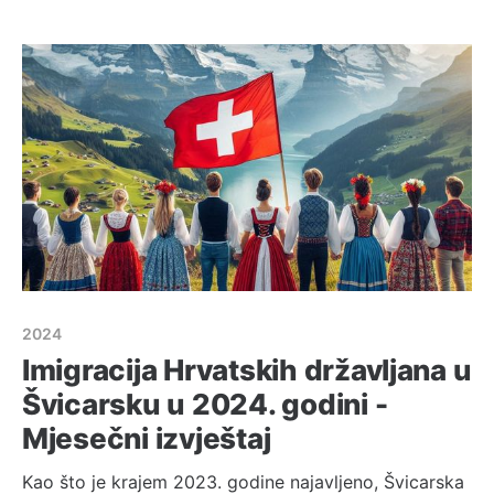
sada situacija nakon 3. godine i nakon uvođenja eura.
Usporedbu sam napravio s poznatim Hrvatskim
Apple partnerom store.
2024
Imigracija Hrvatskih državljana u
Švicarsku u 2024. godini -
Mjesečni izvještaj
Kao što je krajem 2023. godine najavljeno, Švicarska