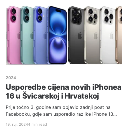
governmentThe Federal Council
2024
Usporedbe cijena novih iPhonea
16 u Švicarskoj i Hrvatskoj
Prije točno 3. godine sam objavio zadnji post na
Facebooku, gdje sam usporedio razlike iPhone 13
cijena između Švicarske i Hrvatske, razlike su bile
19. ruj. 2024
1 min read
poprilično velike te sam odlučio provjeriti kakva je