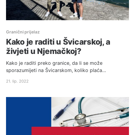
Granični prijelaz
Kako je raditi u Švicarskoj, a
živjeti u Njemačkoj?
Kako je raditi preko granice, da li se može
sporazumijeti na Švicarskom, koliko plaća
zdravstveno, a koliko porez, te da li se takav rad
21. lip. 2022
uopće isplati? Saznajte sve informacije iz prve ruke
od Lovre [https://www.youtube.com/c/Lovra-
caligorama] iz novog interviewa 😊