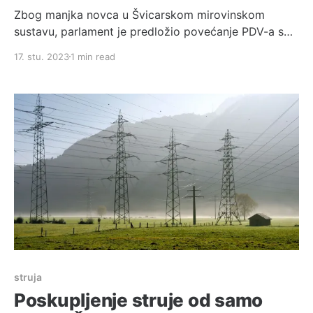
Zbog manjka novca u Švicarskom mirovinskom
sustavu, parlament je predložio povećanje PDV-a s
trenutnih 7.7% na 8.1%. S 1.570.813 glasova ZA u
17. stu. 2023
1 min read
odnosu na 1.281.447 PROTIV, odnosno 52.16 %
odlučeno je da će se PDV podignuti od 2024. godine.
Iako nemam pravo glasanja,
struja
Poskupljenje struje od samo