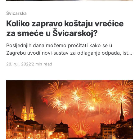
Švicarska
Koliko zapravo koštaju vrećice
za smeće u Švicarskoj?
Posljednjih dana možemo pročitati kako se u
Zagrebu uvodi novi sustav za odlaganje odpada, isti
sustav koji u Švicarskoj postoji već godinama i za
28. ruj. 2022
2 min read
koji osobno mislim da je odličan, jer funkcionira po
principu: "Koliko otpada odlažeš, toliko i plaćaš".
Index.hr je nedavno objavio članak u kojem