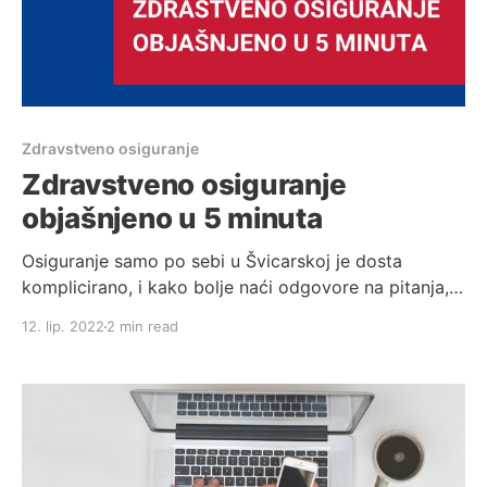
Zdravstveno osiguranje
Zdravstveno osiguranje
objašnjeno u 5 minuta
Osiguranje samo po sebi u Švicarskoj je dosta
komplicirano, i kako bolje naći odgovore na pitanja,
nego od Dražena, osobe koji se time aktivno bavi
12. lip. 2022
2 min read
više od 6 godina. 😊 S obzirom na veliki broj upita
oko zdravstvenog osiguranja, sastavili smo 10
najučestalijih pitanja. 1. Od kada mogu biti osiguran?
>