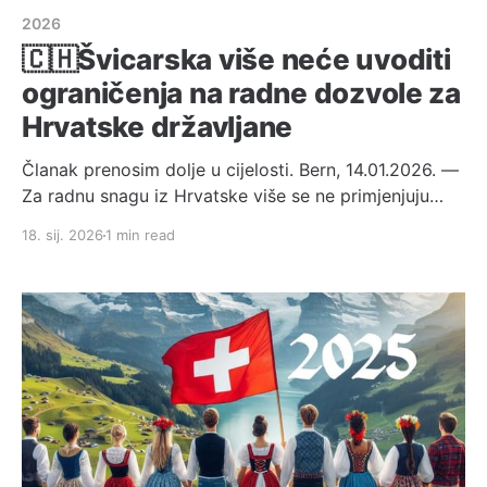
2026
🇨🇭Švicarska više neće uvoditi
ograničenja na radne dozvole za
Hrvatske državljane
Članak prenosim dolje u cijelosti. Bern, 14.01.2026. —
Za radnu snagu iz Hrvatske više se ne primjenjuju
kvote (kontingenti). Savezno vijeće je na svojoj
18. sij. 2026
1 min read
sjednici 14. siječnja 2026. obaviješteno da je broj
dozvola B i L izdanih hrvatskim državljanima u 2025.
godini ostao ispod pragova koji bi omogućili
aktiviranje