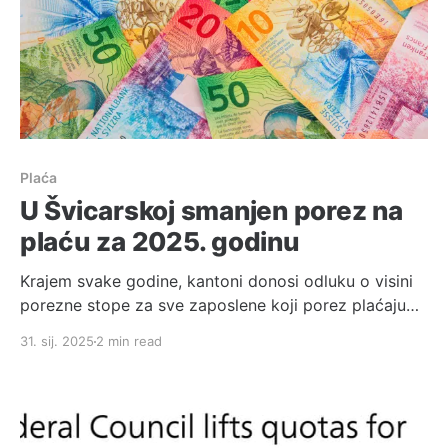
Plaća
U Švicarskoj smanjen porez na
plaću za 2025. godinu
Krajem svake godine, kantoni donosi odluku o visini
porezne stope za sve zaposlene koji porez plaćaju
na mjesečnoj bazi (većinom svi koji imaju L ili B
31. sij. 2025
2 min read
dozvolu) za sljedeću godinu. Za 2025. godinu, svih
26 katona izmijenilo je svoju poreznu stopu. Dok je
kanton Obwalden jedini povisio porez, svi ostali