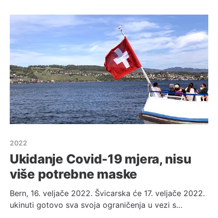
što bi taj isti stan platili da ste ga tražili 2020.
godine. Također, prvenstveno
2022
Ukidanje Covid-19 mjera, nisu
više potrebne maske
Bern, 16. veljače 2022. Švicarska će 17. veljače 2022.
ukinuti gotovo sva svoja ograničenja u vezi s
pandemijom koronavirusa. ⁠ Od 17. veljače trgovine,