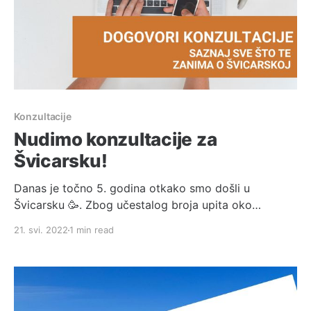
Konzultacije
Nudimo konzultacije za
Švicarsku!
Danas je točno 5. godina otkako smo došli u
Švicarsku 🥳. Zbog učestalog broja upita oko
preseljenja u Švicarsku, odlučili smo pokrenuti sekciju
21. svi. 2022
1 min read
zvanu "Dogovori konzultacije", gdje vi birate termin
koji vama odgovara i preko Google Meet linka imamo
sastanak u trajanju od sat vremena (1h) gdje možemo
porazgovarati