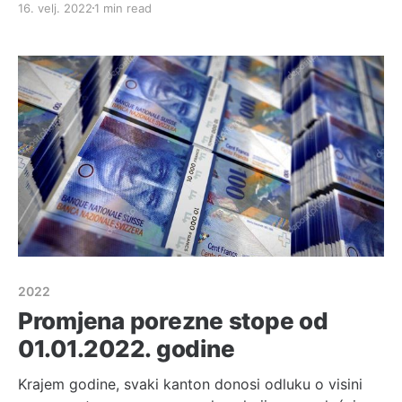
16. velj. 2022
1 min read
restorani, kulturne ustanove i javni objekti te događaji
ponovno će biti dostupni bez maske i Covid
certifikata. Ljudi više neće morati nositi maske u
svojim uredima i
2022
Promjena porezne stope od
01.01.2022. godine
Krajem godine, svaki kanton donosi odluku o visini