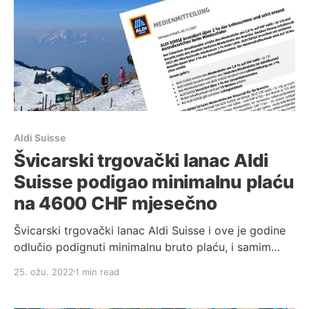
Aldi Suisse
Švicarski trgovački lanac Aldi
Suisse podigao minimalnu plaću
na 4600 CHF mjesečno
Švicarski trgovački lanac Aldi Suisse i ove je godine
odlučio podignuti minimalnu bruto plaću, i samim
time i dalje ostati poslodavac koji isplaćuje najvišu
25. ožu. 2022
1 min read
minimalnu plaću u toj industriji. > Minimalna bruto
plaća s 4440 CHF raste na 4600 CHF mjesečno uz 13