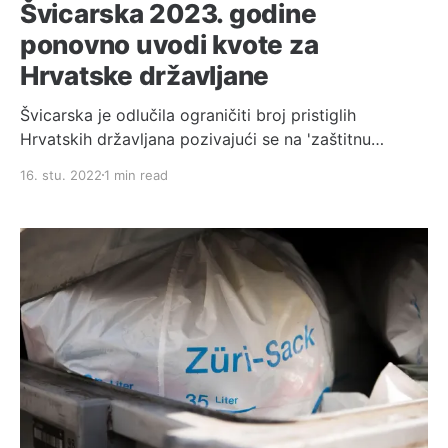
Švicarska 2023. godine
ponovno uvodi kvote za
Hrvatske državljane
Švicarska je odlučila ograničiti broj pristiglih
Hrvatskih državljana pozivajući se na 'zaštitnu
klauzulu' za 2023.⁠ godinu. ⁠ Odluka dolazi manje od
16. stu. 2022
1 min read
godinu dana nakon što je Hrvatskim državljanima
prvi put odobren neograničen pristup Švicarskom
tržištu rada 2022. godine. ⁠ Međutim, od 1. siječnja.
2022. godine dolasci Hrvatskim državljana su “naglo