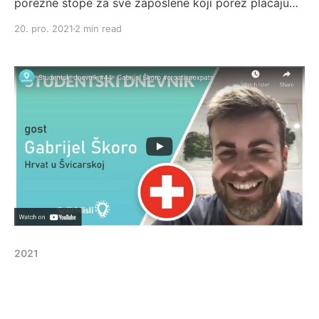
porezne stope za sve zaposlene koji porez plaćaju
na mjesečnoj bazi (većinom svi koji imaju L ili B
20. pro. 2021
2 min read
dozvolu) za sljedeću godinu. Za sljedeću godinu, 12
od 26 katona izmijenilo je svoju poreznu stopu.
Kantoni Fribourg, Geneva i Glarus su jedini koji
2021
Interview za Studentski dnevnik
o Životu u Švicarskoj