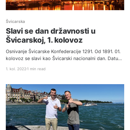
Švicarska
Slavi se dan državnosti u
Švicarskoj, 1. kolovoz
Osnivanje Švicarske Konfederacije 1291. Od 1891. 01.
kolovoz se slavi kao Švicarski nacionalni dan. Datum
se odnosi na povijesni savez koji su 1291. godine
1. kol. 2022
1 min read
sklopila tri kantona Uri, Schwyz i Unterwalden. Ovaj
je savez trebao postati središnja točka oko koje je
građena današnja Švicarska u sljedećih 500 godina.
Muškarci iz