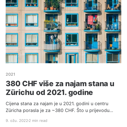
isplata godišnje Osim povećanja minimalne bruto
plaće
2021
380 CHF više za najam stana u
Zürichu od 2021. godine
Cijena stana za najam je u 2021. godini u centru
Züricha porasla je za ~380 CHF. Što u prijevodu
znaći, ako ste 2021. godine tražili stan za najam,
9. ožu. 2022
2 min read
vjerojatno ste platiti ~380 CHF mjesečno više nego