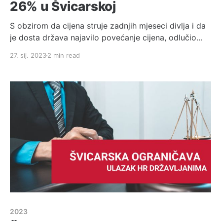
26% u Švicarskoj
S obzirom da cijena struje zadnjih mjeseci divlja i da
je dosta država najavilo povećanje cijena, odlučio
sam prikazati koliko je najavljeno poskupljenje u
27. sij. 2023
2 min read
našem slučaju. Uzmite u obzir da cijene nisu fiksne i
da ovise o potrošnji pojedinca i samoj zgradi u kojoj
živite. U našem slučaju, zgrada ima
2023