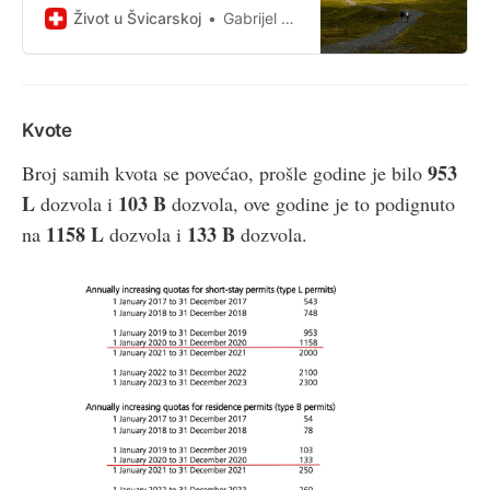
su ih uveli do...
Život u Švicarskoj
Gabrijel Škoro
Kvote
953
Broj samih kvota se povećao, prošle godine je bilo
L
103 B
dozvola i
dozvola, ove godine je to podignuto
1158 L
133 B
na
dozvola i
dozvola.