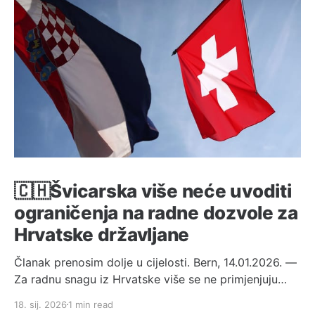
🇨🇭Švicarska više neće uvoditi
ograničenja na radne dozvole za
Hrvatske državljane
Članak prenosim dolje u cijelosti. Bern, 14.01.2026. —
Za radnu snagu iz Hrvatske više se ne primjenjuju
kvote (kontingenti). Savezno vijeće je na svojoj
18. sij. 2026
1 min read
sjednici 14. siječnja 2026. obaviješteno da je broj