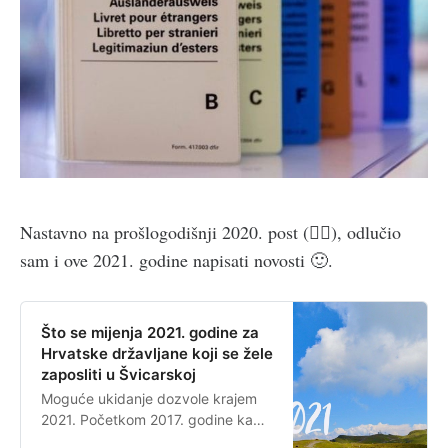
Nastavno na prošlogodišnji 2020. post (👇🏻), odlučio
sam i ove 2021. godine napisati novosti 🙂.
Što se mijenja 2021. godine za
Hrvatske državljane koji se žele
zaposliti u Švicarskoj
Moguće ukidanje dozvole krajem
2021. Početkom 2017. godine kada
je Švicarska uvela kvote prvobitno