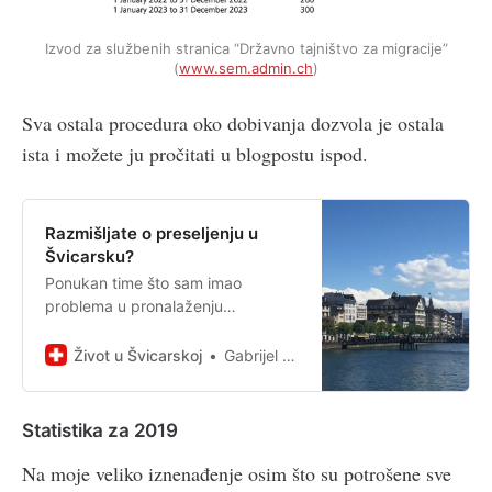
Izvod za službenih stranica “Državno tajništvo za migracije”
(
www.sem.admin.ch
)
Sva ostala procedura oko dobivanja dozvola je ostala
ista i možete ju pročitati u blogpostu ispod.
Razmišljate o preseljenju u
Švicarsku?
Ponukan time što sam imao
problema u pronalaženju
kvalitetnih informacija odlučio sam
napisati na što sve trebate obratiti
Život u Švicarskoj
Gabrijel Škoro
pozornost prije nego krenete...
Statistika za 2019
Na moje veliko iznenađenje osim što su potrošene sve