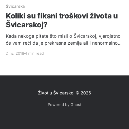
Švicarska
Koliki su fiksni troškovi života u
Švicarskoj?
Kada nekoga pitate što misli o Švicarskoj, vjerojatno
će vam reći da je prekrasna zemlja ali i nenormalno
skupa, no koliko zaista? U ovom postu ću se
7. lis. 2018
4 min read
orijentirati na kanton Zürich, koji je na glasu kao
jedan od najskupljih kantona, ali i jedan u kojem se
najviše zarađuje. U ostalim
Život u Švicarskoj
© 2026
Powered by Ghost